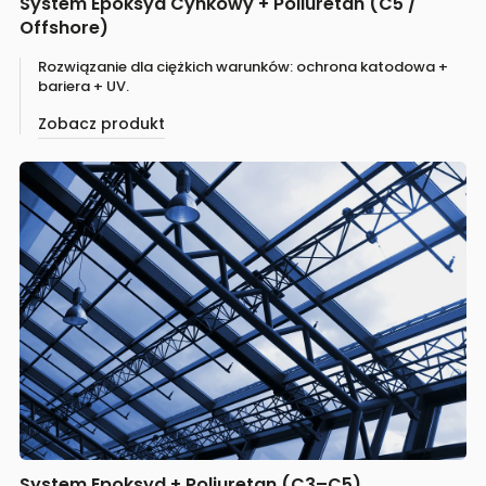
System Epoksyd Cynkowy + Poliuretan (C5 /
Offshore)
Rozwiązanie dla ciężkich warunków: ochrona katodowa +
bariera + UV.
Zobacz produkt
System Epoksyd + Poliuretan (C3–C5)