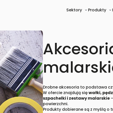
Sektory
Produkty
Akcesori
malarski
Drobne akcesoria to podstawa cz
W ofercie znajdują się
wałki, pędz
szpachelki i zestawy malarskie
–
powierzchni.
Produkty dobierane są z myślą o tr