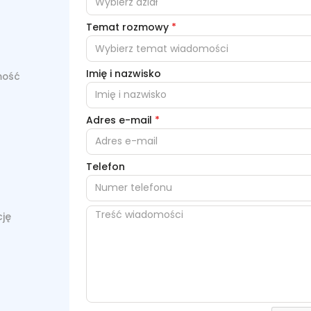
Wybierz dział
Temat rozmowy
*
Wybierz temat wiadomości
Imię i nazwisko
mość
Adres e-mail
*
Telefon
cję