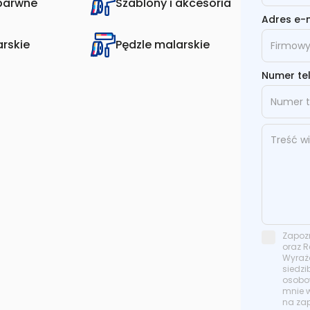
zbarwne
Szablony i akcesoria
Adres e-
rskie
Pędzle malarskie
Numer te
Zapozn
oraz R
Wyraża
siedzi
osobow
mnie 
na zap