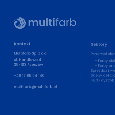
Kontakt
Sektory
Multifarb Sp. z o.o.
Przemysł ciężk
ul. Handlowa 4
Farby cie
35-103 Rzeszów
Farby pr
Sprzedaż inwe
Sklepy detali
+48 17 85 04 140
Hurt i dystry
multifarb@multifarb.pl