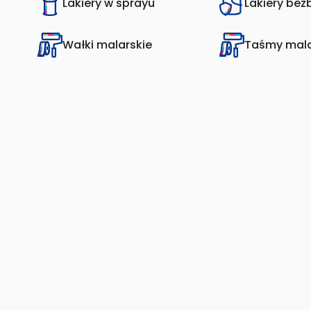
Lakiery w sprayu
Lakiery be
Wałki malarskie
Taśmy mala