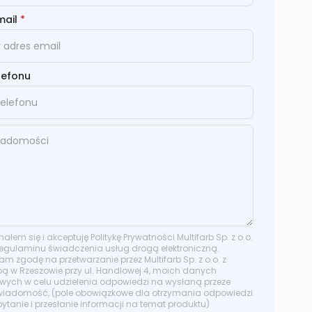
mail
*
lefonu
ałem się i akceptuję Politykę Prywatności Multifarb Sp. z o.o.
egulaminu świadczenia usług drogą elektroniczną.
m zgodę na przetwarzanie przez Multifarb Sp. z o.o. z
bą w Rzeszowie przy ul. Handlowej 4, moich danych
ych w celu udzielenia odpowiedzi na wysłaną przeze
wiadomość, (pole obowiązkowe dla otrzymania odpowiedzi
ytanie i przesłanie informacji na temat produktu)