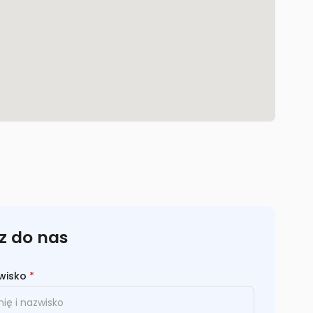
z do nas
zwisko
*