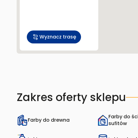
Zakres oferty sklepu
Farby do ści
Farby do drewna
sufitów