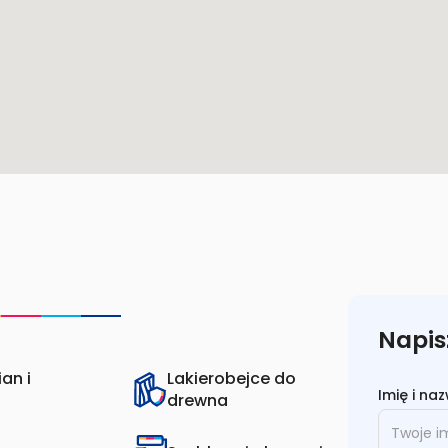
Napis
an i
Lakierobejce do
Imię i na
drewna