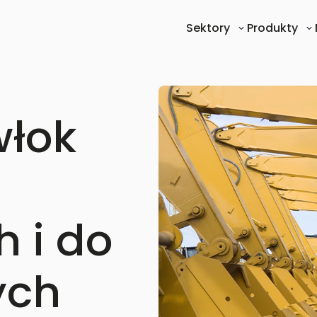
Sektory
Produkty
włok
 i do
ych