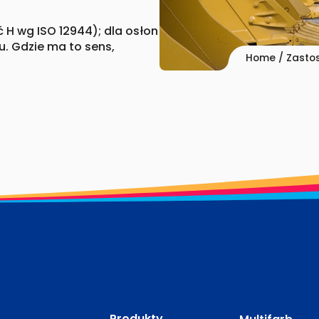
 H wg ISO 12944); dla osłon
u. Gdzie ma to sens,
Home
/
Zasto
Produkty