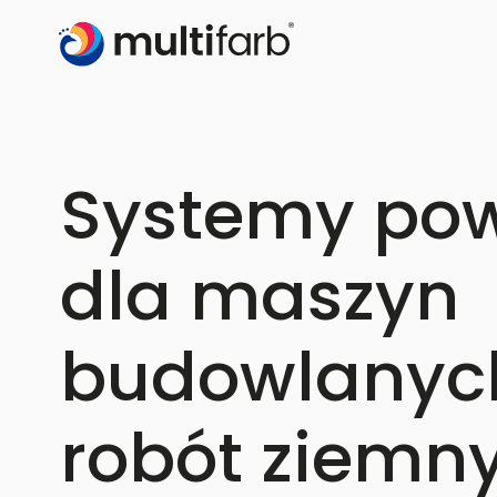
Systemy po
dla maszyn
budowlanych
robót ziemn